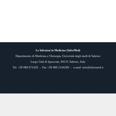
Le Infezioni in Medicina (
InfezMed
)
Dipartimento di Medicina e Chirurgia, Università degli studi di Salerno
Largo Città di Ippocrate, 84131 Salerno, Italy
Tel. +39 089 672420 - Fax +39 089 2144269 - e-mail:
info@infezmed.it