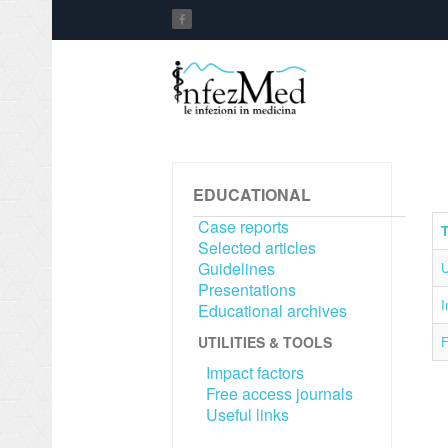
EDUCATIONAL
Case reports
T
Selected articles
Guidelines
U
Presentations
I
Educational archives
UTILITIES & TOOLS
F
Impact factors
Free access journals
Useful links