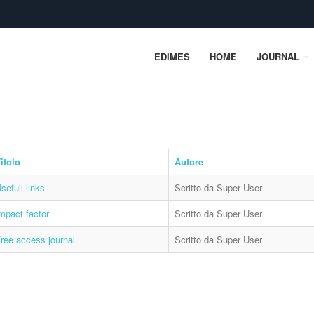
EDIMES
HOME
JOURNAL
itolo
Autore
sefull links
Scritto da Super User
mpact factor
Scritto da Super User
ree access journal
Scritto da Super User