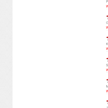
P
W
G
W
K
W
S
W
M
W
J