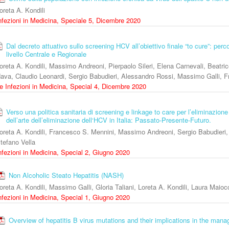
oreta A. Kondili
nfezioni in Medicina, Speciale 5, Dicembre 2020
Dal decreto attuativo sullo screening HCV all’obiettivo finale “to cure”: per
livello Centrale e Regionale
oreta A. Kondili, Massimo Andreoni, Pierpaolo Sileri, Elena Carnevali, Beatr
ava, Claudio Leonardi, Sergio Babudieri, Alessandro Rossi, Massimo Galli, 
e Infezioni in Medicina, Special 4, Dicembre 2020
Verso una politica sanitaria di screening e linkage to care per l’eliminazione 
dell’arte dell’eliminazione dell‘HCV in Italia: Passato-Presente-Futuro.
oreta A. Kondili, Francesco S. Mennini, Massimo Andreoni, Sergio Babudieri, 
tefano Vella
nfezioni in Medicina, Special 2, Giugno 2020
Non Alcoholic Steato Hepatitis (NASH)
oreta A. Kondili, Massimo Galli, Gloria Taliani, Loreta A. Kondili, Laura Maioc
nfezioni in Medicina, Special 1, Giugno 2020
Overview of hepatitis B virus mutations and their implications in the mana