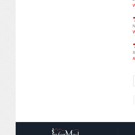
W
N
W
X
A