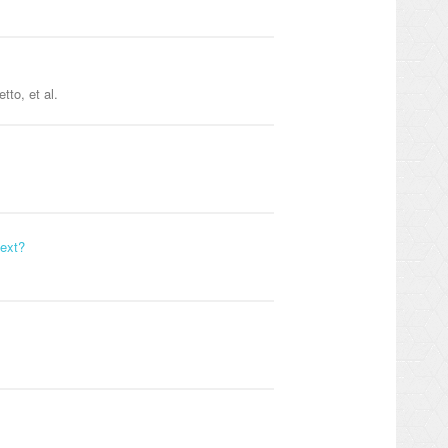
tto, et al.
next?