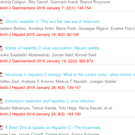
atrizia Caligiuri, Rita Cerruti, Giancarlo Icardi, Bianca Bruzzone
orld J Gastroenterol 2016 January 7; 22(1): 145-154
Chronic hepatitis C: This and the new era of treatment
aetano Bertino, Annalisa Ardiri, Maria Proiti, Giuseppe Rigano, Evelise Frazze
orld J Hepatol 2016 January 18; 8(2): 92-106
Status of hepatitis C virus vaccination: Recent update
ouka Saadeldin Abdelwahab, Zeinab Nabil Ahmed Said
orld J Gastroenterol 2016 January 14; 22(2): 862-873
Advances in hepatitis C therapy: What is the current state - what come's 
teffen Zopf, Andreas E Kremer, Markus F Neurath, Juergen Siebler
orld J Hepatol 2016 January 28; 8(3): 139-147
Sofosbuvir treatment and hepatitis C virus infection
asato Nakamura, Tatsuo Kanda, Yuki Haga, Reina Sasaki, et al.
orld J Hepatol 2016 January 28; 8(3): 183-190
A Brief Clinical Update on Hepatitis C—The Essentials
onas Lee, James Conniff, Connie Kraus, Sarina Schrager