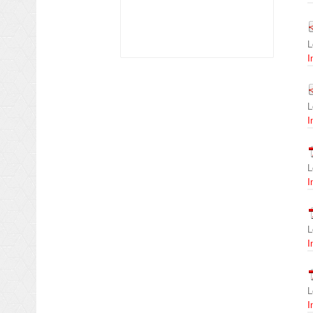
L
I
L
I
L
I
L
I
L
I