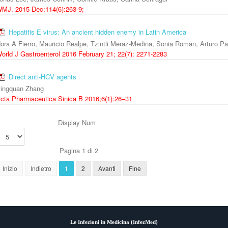
MJ. 2015 Dec;114(6):263-9;
Hepatitis E virus: An ancient hidden enemy in Latin America
ora A Fierro, Mauricio Realpe, Tzintli Meraz-Medina, Sonia Roman, Arturo P
orld J Gastroenterol 2016 February 21; 22(7): 2271-2283
Direct anti-HCV agents
ingquan Zhang
cta Pharmaceutica Sinica B 2016;6(1):26–31
Display Num
Pagina 1 di 2
Inizio
Indietro
1
2
Avanti
Fine
Le Infezioni in Medicina (
InfezMed
)