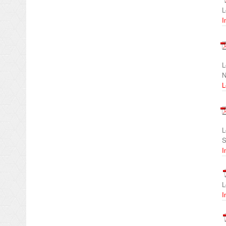
L
I
L
N
L
L
S
I
L
I