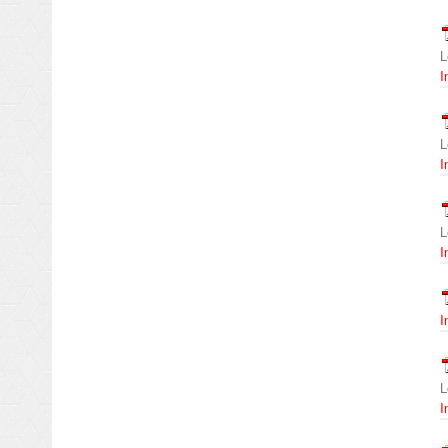
L
I
L
I
L
I
I
L
I