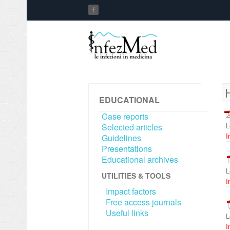
H
EDUCATIONAL
Case reports
L
Selected articles
I
Guidelines
Presentations
Educational archives
L
UTILITIES & TOOLS
I
Impact factors
Free access journals
Useful links
L
I