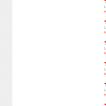
L
I
L
I
L
I
L
I
L
I